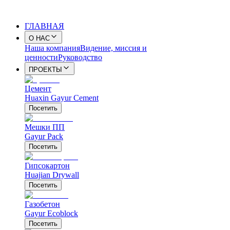
ГЛАВНАЯ
О НАС
Наша компания
Видение, миссия и
ценности
Руководство
ПРОЕКТЫ
Цемент
Huaxin Gayur Cement
Посетить
Мешки ПП
Gayur Pack
Посетить
Гипсокартон
Huajian Drywall
Посетить
Газобетон
Gayur Ecoblock
Посетить