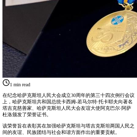
1
min read
在纪念哈萨克斯坦人民大会成立30周年的第三十四次例行会议
上，哈萨克斯坦共和国总统卡西姆-若马尔特·托卡耶夫向著名
塔吉克慈善家、哈萨克斯坦人民大会友谊大使阿克巴尔·阿萨
杜洛颁发了荣誉证书。
该荣誉旨在表彰其在加强哈萨克斯坦与塔吉克斯坦两国人民之
间的友谊、民族团结与社会和谐方面作出的重要贡献。