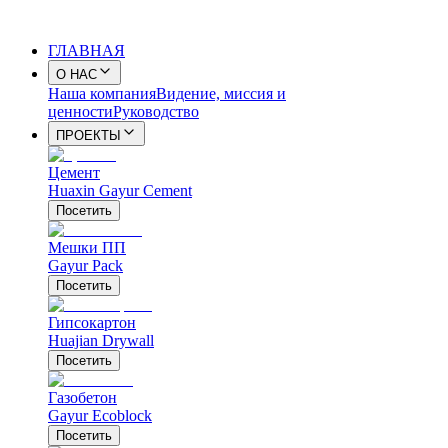
ГЛАВНАЯ
О НАС
Наша компания
Видение, миссия и
ценности
Руководство
ПРОЕКТЫ
Цемент
Huaxin Gayur Cement
Посетить
Мешки ПП
Gayur Pack
Посетить
Гипсокартон
Huajian Drywall
Посетить
Газобетон
Gayur Ecoblock
Посетить