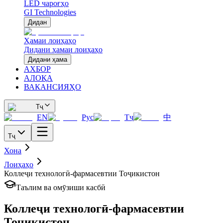
LED чароғҳо
GI Technologies
Дидан
Ҳамаи лоиҳаҳо
Дидани ҳамаи лоиҳаҳо
Дидани ҳама
АХБОР
АЛОҚА
ВАКАНСИЯҲО
Тҷ
EN
Рус
Тҷ
中
Тҷ
Хона
Лоиҳаҳо
Коллеҷи технологӣ-фармасевтии Тоҷикистон
Таълим ва омӯзиши касбӣ
Коллеҷи технологӣ-фармасевтии
Тоҷикистон