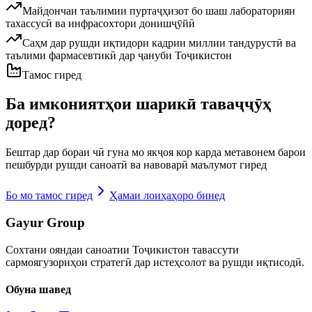
Майдончаи таълимии пуртаҷҳизот бо шаш лабораторияи
тахассусӣ ва инфрасохтори донишҷӯйӣ
Саҳм дар рушди иқтидори кадрии миллии тандурустӣ ва
таълими фармасевтикӣ дар ҷануби Тоҷикистон
Тамос гиред
Ба имкониятҳои шарикӣ таваҷҷӯҳ
доред?
Бештар дар бораи чӣ гуна мо якҷоя кор карда метавонем барои
пешбурди рушди саноатӣ ва навоварӣ маълумот гиред
Бо мо тамос гиред
Ҳамаи лоиҳаҳоро бинед
Gayur Group
Сохтани ояндаи саноатии Тоҷикистон тавассути
сармоягузориҳои стратегӣ дар истеҳсолот ва рушди иқтисодӣ.
Обуна шавед