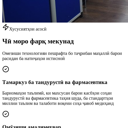
Хусусиятҳои асосӣ
Чӣ моро
фарқ мекунад
Омезиши технологияи пешрафта бо таҷрибаи маҳаллӣ барои
расидан ба натиҷаҳои истисноӣ
Тамаркуз ба тандурустӣ ва фармасевтика
Барномаҳои таълимӣ, ки махсусан барои касбҳои соҳаи
тандурустӣ ва фармасевтика таҳия шуда, ба стандартҳои
миллии таълим ва талаботи воқеии соҳа ҷавоб медиҳанд
Омӯзиши амалимеҳвар