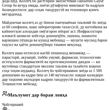
дода шуд. Коллеҷ бо дастгирии экосистемаи саноатии Gayur
Group ба вуҷуд омада, ниёзи рӯзафзуни мамлакат ба кадрҳои
баландихтисос дар соҳаи тандурустӣ ва техникиро қонеъ
мегардонад.
Майдончаи коллеҷ аз ду бинои панҷошёнаи таълимӣ бо зиёда
аз 60 синфхона, шаш лабораторияи тахассусӣ, ду китобхона ва
кабинетҳои алоҳидаи омӯзгорон иборат аст. Инфрасохтори
иловагӣ шомили хобгоҳи донишҷӯён, ошхона, иншооти
варзишии пӯшида ва кушод мебошад — муҳити мусоид барои
таҳсил ва ҳаёти донишҷӯйиро таъмин мекунад.
Коллеҷ шаш ихтисоси касбӣ пешниҳод менамояд —
парасторӣ, акушерӣ, тибби умумӣ, фармасия, технологияи
истеҳсолоти фармасевтӣ ва протезикунонии дандон — ки
мутобиқи стандартҳои миллии таълим ва талаботи воқеии
соҳа таҳия шудаанд. Коллеҷ бо ҷойгиршавии зиёда аз 1 500
донишҷөю ва кадри беш аз 140 мутахассис нақши калидиро
дар таҳкими иқтидори кадрии тандурустӣ ва фармасевтикаи
Тоҷикистон мебозад.
Маълумот дар бораи лоиҳа
Ҷойгиршавӣ