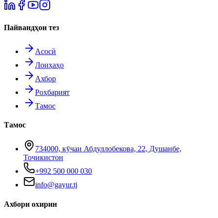
Пайвандҳои тез
Асосӣ
Лоиҳаҳо
Ахбор
Роҳбарият
Тамос
Тамос
734000, кӯчаи Абдуллобекова, 22, Душанбе,
Тоҷикистон
+992 500 000 030
info@gayur.tj
Ахбори охирин