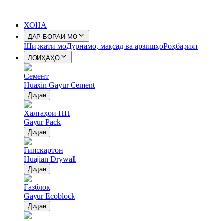
ХОНА
ДАР БОРАИ МО
Ширкати мо
Дурнамо, мақсад ва арзишҳо
Роҳбарият
ЛОИҲАҲО
Семент
Huaxin Gayur Cement
Дидан
Халтаҳои ПП
Gayur Pack
Дидан
Гипскартон
Huajian Drywall
Дидан
Газблок
Gayur Ecoblock
Дидан