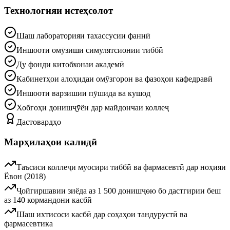
Технологияи истеҳсолот
Шаш лабораторияи тахассусии фаннӣ
Иншооти омӯзиши симулятсионии тиббӣ
Ду фонди китобхонаи академӣ
Кабинетҳои алоҳидаи омӯзгорон ва фазоҳои кафедравӣ
Иншооти варзишии пӯшида ва кушод
Хобгоҳи донишҷӯён дар майдончаи коллеҷ
Дастовардҳо
Марҳилаҳои калидӣ
Таъсиси коллеҷи муосири тиббӣ ва фармасевтӣ дар ноҳияи
Ёвон (2018)
Ҷойгиршавии зиёда аз 1 500 донишҷөю бо дастгирии беш
аз 140 кормандони касбӣ
Шаш ихтисоси касбӣ дар соҳаҳои тандурустӣ ва
фармасевтика