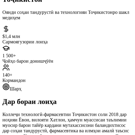
Оянди соҳаи тандурустӣ ва технологияи Тоҷикистонро шакл
медиҳем
$1,4 млн
Сармоягузории лоиҳа
1 500+
Ҷойҳо барои донишҷӯён
140+
Кормандон
Шарҳ
Дар бораи лоиҳа
Коллеҷи технологӣ-фармасевтии Тоҷикистон соли 2018 дар
ноҳияи Ёвон, вилояти Хатлон, ҳамчун муассисаи таълимии
муосир барои тайёр кардани мутахассисони баландихтисос
дар соҳаи тандурустӣ, фармасевтика ва илмҳои амалӣ таъсис