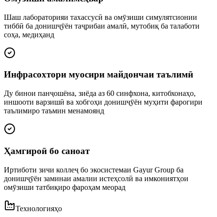
Шаш лабораторияи тахассусӣ ва омӯзиши симулятсионии
тиббӣ ба донишҷӯён таҷрибаи амалӣ, мутобиқ ба талаботи
соҳа, медиҳанд
Инфрасохтори муосири майдончаи таълимӣ
Ду бинои панҷошёна, зиёда аз 60 синфхона, китобхонаҳо,
иншооти варзишӣ ва хобгоҳи донишҷӯён муҳити фарогири
таълимиро таъмин менамоянд
Ҳамгироӣ бо саноат
Иртиботи зичи коллеҷ бо экосистемаи Gayur Group ба
донишҷӯён заминаи амалии истеҳсолӣ ва имкониятҳои
омӯзиши татбиқиро фароҳам меорад
Технологияҳо