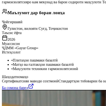
гармоизолятсияро кам мекунад ва барои содироти маҳсулоти Т
Маълумот дар бораи лоиҳа
Ҷойгиршавӣ
Гулистон, вилояти Суғд, Тоҷикистон
Таъсис ёфта
2026
Муассисон
ҶДММ «Gayur Group»
Истеҳсолот
•
Плитаҳои пашмаки базалтӣ
•
Матҳо ва ғалтакҳои пашмаки базалтӣ
•
Маҳсулоти техникии гармоизолятсионӣ
Шаҳодатномаҳо
Сертификатсияи маводи сохтмонӣ
Стандартҳои тобоварии ба о
Ба сомона баред