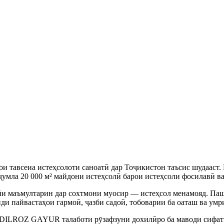
 тавсеиа истеҳсолоти саноатӣ дар Тоҷикистон таъсис шудааст.
 ҷумла 20 000 м² майдони истеҳсолӣ барои истеҳсоли фосилавӣ в
и маъмултарин дар сохтмони муосир — истеҳсол менамояд. Пашм
ди пайвастаҳои гармоӣ, ҷазби садоӣ, тобоварии ба оаташ ва умр
, DILROZ GAYUR талаботи рӯзафзуни дохилӣро ба маводи сифатн