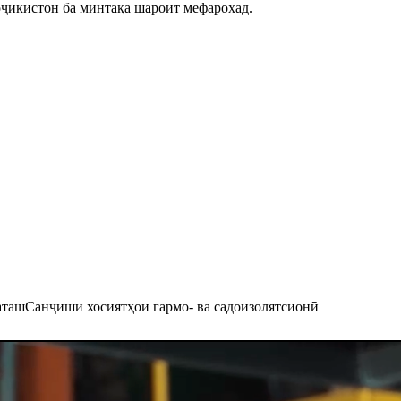
оҷикистон ба минтақа шароит мефарохад.
аташ
Санҷиши хосиятҳои гармо- ва садоизолятсионӣ