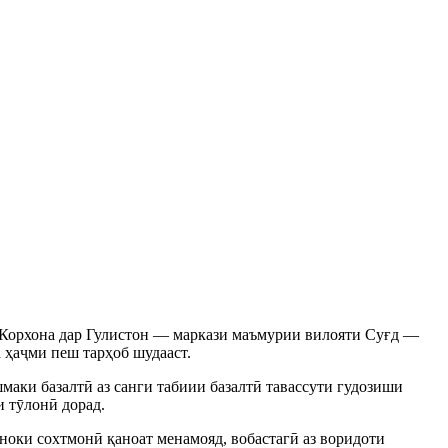
 Корхона дар Гулистон — маркази маъмурии вилояти Суғд —
а ҳаҷми пеш тарҳоб шудааст.
аки базалтӣ аз санги табиии базалтӣ тавассути гудозиши
и тӯлонӣ дорад.
оки сохтмонӣ қаноат менамояд, вобастагӣ аз воридоти