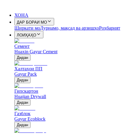
ХОНА
ДАР БОРАИ МО
Ширкати мо
Дурнамо, мақсад ва арзишҳо
Роҳбарият
ЛОИҲАҲО
Семент
Huaxin Gayur Cement
Дидан
Халтаҳои ПП
Gayur Pack
Дидан
Гипскартон
Huajian Drywall
Дидан
Газблок
Gayur Ecoblock
Дидан