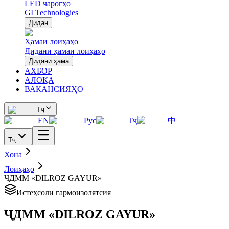
LED чароғҳо
GI Technologies
Дидан
Ҳамаи лоиҳаҳо
Дидани ҳамаи лоиҳаҳо
Дидани ҳама
АХБОР
АЛОҚА
ВАКАНСИЯҲО
Тҷ
EN
Рус
Тҷ
中
Тҷ
Хона
Лоиҳаҳо
ҶДММ «DILROZ GAYUR»
Истеҳсоли гармоизолятсия
ҶДММ «DILROZ GAYUR»