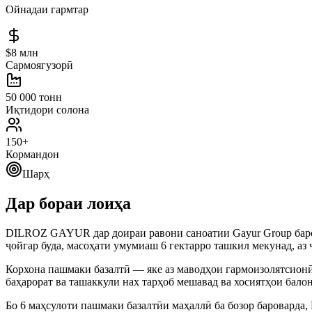
Ойнадаи гармтар
$8 млн
Сармоягузорӣ
50 000 тонн
Иқтидори солона
150+
Кормандон
Шарҳ
Дар бораи лоиҳа
DILROZ GAYUR дар доираи равони саноатии Gayur Group барои
ҷойгар буда, масоҳати умумиаш 6 гектарро ташкил мекунад, аз
Корхона пашмаки базалтӣ — яке аз маводҳои гармоизолятсионӣ
баҳарорат ва ташаккули нах тарҳоб мешавад ва хосиятҳои балон
Бо 6 маҳсулоти пашмаки базалтӣи маҳаллӣ ба бозор бароварда