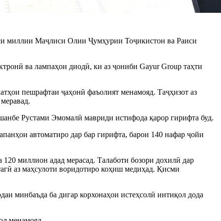
си миллии Маҷлиси Олии Ҷумҳурии Тоҷикистон ва Раиси
тронӣ ва лампаҳои диодӣ, ки аз ҷониби Gayur Group таҳти
атҳои пешрафтаи ҷаҳонӣ фаъолият менамояд. Таҷҳизот аз
 меравад.
шанбе Рустами Эмомалӣ мавриди истифода қарор гирифта буд.
панҳои автоматиро дар бар гирифта, барои 140 нафар ҷойи
.
 120 миллион адад мерасад. Талаботи бозори дохилӣ дар
тагӣ аз маҳсулоти воридотиро коҳиш медиҳад. Қисми
одаи минбаъда ба дигар корхонаҳои истеҳсолӣ интиқол дода
ол менамояд.