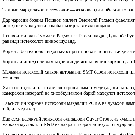
Тамоми марҳилаҳои истеҳсолот — аз коркарди ашёи хом то ран
Дар ҷараёни боздид Пешвои миллат Эмомалӣ Раҳмон фаъолияти 
истеҳсоли маҳсулоти рақобатпазир тавсияҳо доданд.
Пешвои миллат Эмомалӣ Раҳмон ва Раиси шаҳри Душанбе Руста
раванди истеҳсолот шинос шуданд.
Корхона бо технологияҳои муосири инноватсионӣ ва таҷҳизот
Корхонаи истеҳсоли лампаҳои диодӣ ягона чунин корхона дар Т
Маҷмааи истеҳсолӣ хатҳои автоматии SMT барои истеҳсоли пла
мегирад.
Хати истеҳсоли платаҳои электронӣ имкон медиҳад, ки на танҳо
камераҳои назоратӣ ва ҳисобкунакҳои барқӣ маҳсулот истеҳсол
Таъсиси ин корхона истеҳсоли маҳаллии PCBA ва ҷузъҳои ламп
табдил медиҳад.
Дар сехи васлкунӣ лоиҳаҳои ояндадори Gayur Group, аз ҷумла
маркази мустақили R&D ва давраи пурраи истеҳсолот муарриф
Пешвои миллат Эмомалӣ Раҳмон ва Раиси шаҳри Душанбе Руста