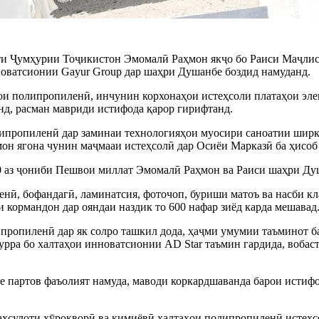
ти Ҷумҳурии Тоҷикистон Эмомалӣ Раҳмон якҷо бо Раиси Маҷли
оватсионии Gayur Group дар шаҳри Душанбе боздид намуданд.
ои полипропиленӣ, инчунин корхонаҳои истеҳсоли платаҳои элек
нд, расман мавриди истифода қарор гирифтанд.
липропиленӣ дар заминаи технологияҳои муосири саноатии ширк
амон ягона чунин маҷмааи истеҳсолӣ дар Осиёи Марказӣ ба ҳисоб
20 аз ҷониби Пешвои миллат Эмомалӣ Раҳмон ва Раиси шаҳри Ду
ӣ, бофандагӣ, ламинатсия, фоточоп, буриши матоъ ва насби кла
 кормандон дар ояндаи наздик то 600 нафар зиёд карда мешавад
пропиленӣ дар як солро ташкил дода, ҳаҷми умумии таъминот ба
урра бо халтаҳои инноватсионии AD Star таъмин гардида, вобас
бе партов фаъолият намуда, маводи коркардшаванда барои истиф
маҳсулоти хӯрокворӣ ва кимиёвӣ халтаҳои полипропиленӣ истеҳс