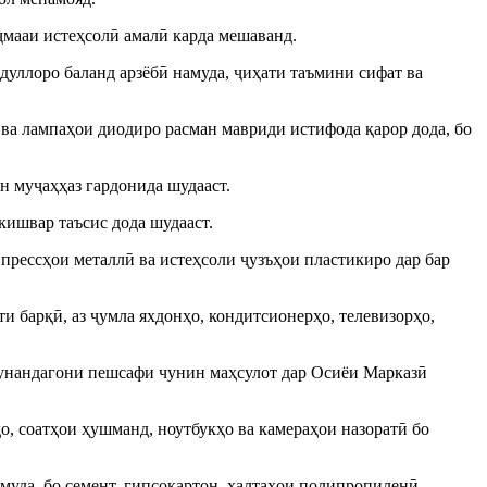
ҷмааи истеҳсолӣ амалӣ карда мешаванд.
уллоро баланд арзёбӣ намуда, ҷиҳати таъмини сифат ва
а лампаҳои диодиро расман мавриди истифода қарор дода, бо
 муҷаҳҳаз гардонида шудааст.
кишвар таъсис дода шудааст.
прессҳои металлӣ ва истеҳсоли ҷузъҳои пластикиро дар бар
и барқӣ, аз ҷумла яхдонҳо, кондитсионерҳо, телевизорҳо,
кунандагони пешсафи чунин маҳсулот дар Осиёи Марказӣ
, соатҳои ҳушманд, ноутбукҳо ва камераҳои назоратӣ бо
да, бо семент, гипсокартон, халтаҳои полипропиленӣ,