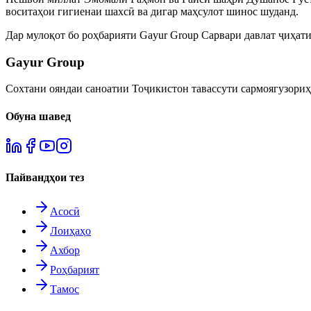
воситаҳои гигиенаи шахсӣ ва дигар маҳсулот шинос шуданд.
Дар мулоқот бо роҳбарияти Gayur Group Сарвари давлат ҷиҳат
Gayur Group
Сохтани ояндаи саноатии Тоҷикистон тавассути сармоягузориҳо
Обуна шавед
Пайвандҳои тез
Асосӣ
Лоиҳаҳо
Ахбор
Роҳбарият
Тамос