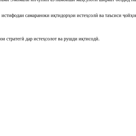
и истифодаи самараноки иқтидорҳои истеҳсолӣ ва таъсиси ҷойҳо
и стратегӣ дар истеҳсолот ва рушди иқтисодӣ.