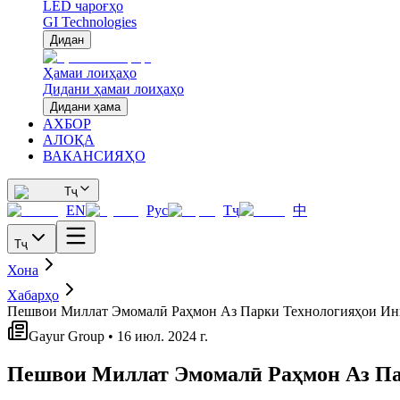
LED чароғҳо
GI Technologies
Дидан
Ҳамаи лоиҳаҳо
Дидани ҳамаи лоиҳаҳо
Дидани ҳама
АХБОР
АЛОҚА
ВАКАНСИЯҲО
Тҷ
EN
Рус
Тҷ
中
Тҷ
Хона
Хабарҳо
Пешвои Миллат Эмомалӣ Раҳмон Аз Парки Технологияҳои Инн
Gayur Group • 16 июл. 2024 г.
Пешвои Миллат Эмомалӣ Раҳмон Аз Па