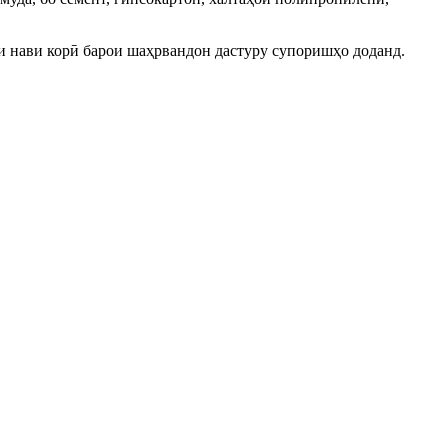
и нави корӣ барои шаҳрвандон дастуру супоришҳо доданд.