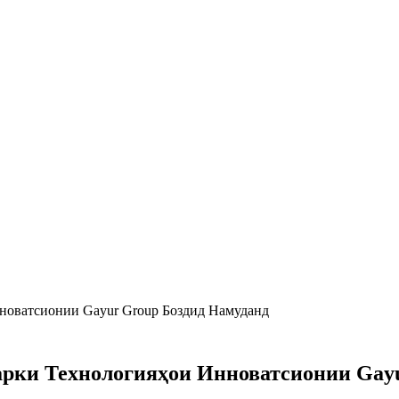
оватсионии Gayur Group Боздид Намуданд
рки Технологияҳои Инноватсионии Gayu