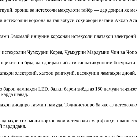
гкунӣ, ороиш ва истеҳсоли маҳсулоти тайёр — дар доираи як ма
истеҳсолии корхона ва ташаббуси соҳибкори ватанӣ Акбар Асад
ми Эмомалӣ инчунин корхонаи истеҳсоли платаҳои электронӣ в
и истеҳсолии Ҷумҳурии Корея, Ҷумҳурии Мардумии Чин ва Ҷопон
оҷикистон буда, дар доираи сиёсати саноатикунонии босуръати 
таҳои электронӣ, хатҳои рангкунӣ, васлкунии лампаҳои диодӣ, 
 барои лампаҳои LED, балки барои зиёда аз 150 намуди таҷҳизот
 карда шавад.
аҳои диодиро таъмин намуда, Тоҷикистонро ба яке аз истеҳсол
 нақшаҳои сохтмони корхонаҳои истеҳсоли смартфонҳо, планшетҳо
ӣ гардиданд.
ми Эмомалӣ инчунин аз намоиши маҳсулоти ширкат боздид наму