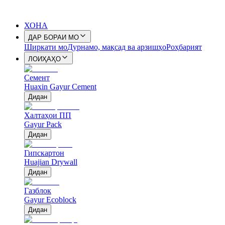
ХОНА
ДАР БОРАИ МО
Ширкати мо
Дурнамо, мақсад ва арзишҳо
Роҳбарият
ЛОИҲАҲО
Семент
Huaxin Gayur Cement
Дидан
Халтаҳои ПП
Gayur Pack
Дидан
Гипскартон
Huajian Drywall
Дидан
Газблок
Gayur Ecoblock
Дидан