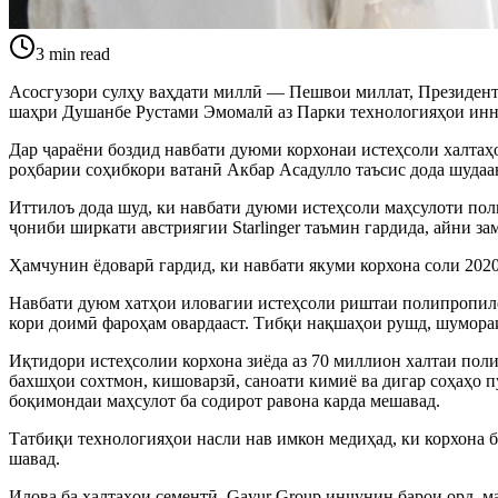
3
min read
Асосгузори сулҳу ваҳдати миллӣ — Пешвои миллат, Президен
шаҳри Душанбе Рустами Эмомалӣ аз Парки технологияҳои инн
Дар ҷараёни боздид навбати дуюми корхонаи истеҳсоли халтаҳ
роҳбарии соҳибкори ватанӣ Акбар Асадулло таъсис дода шудаа
Иттилоъ дода шуд, ки навбати дуюми истеҳсоли маҳсулоти по
ҷониби ширкати австриягии Starlinger таъмин гардида, айни з
Ҳамчунин ёдоварӣ гардид, ки навбати якуми корхона соли 20
Навбати дуюм хатҳои иловагии истеҳсоли риштаи полипропилен
кори доимӣ фароҳам овардааст. Тибқи нақшаҳои рушд, шумораи
Иқтидори истеҳсолии корхона зиёда аз 70 миллион халтаи поли
бахшҳои сохтмон, кишоварзӣ, саноати кимиё ва дигар соҳаҳо п
боқимондаи маҳсулот ба содирот равона карда мешавад.
Татбиқи технологияҳои насли нав имкон медиҳад, ки корхона 
шавад.
Илова ба халтаҳои сементӣ, Gayur Group инчунин барои орд, 