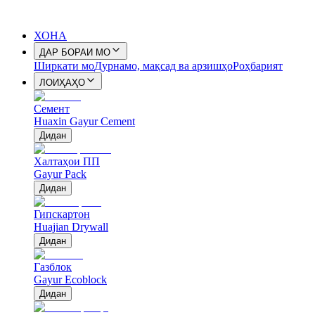
ХОНА
ДАР БОРАИ МО
Ширкати мо
Дурнамо, мақсад ва арзишҳо
Роҳбарият
ЛОИҲАҲО
Семент
Huaxin Gayur Cement
Дидан
Халтаҳои ПП
Gayur Pack
Дидан
Гипскартон
Huajian Drywall
Дидан
Газблок
Gayur Ecoblock
Дидан