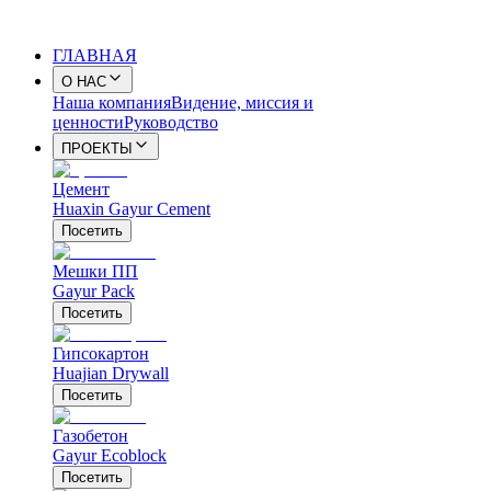
ГЛАВНАЯ
О НАС
Наша компания
Видение, миссия и
ценности
Руководство
ПРОЕКТЫ
Цемент
Huaxin Gayur Cement
Посетить
Мешки ПП
Gayur Pack
Посетить
Гипсокартон
Huajian Drywall
Посетить
Газобетон
Gayur Ecoblock
Посетить