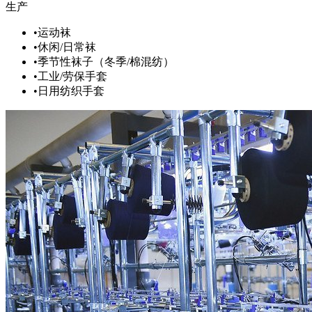
生产
•
运动袜
•
休闲/日常袜
•
季节性袜子（冬季/棉混纺）
•
工业/劳保手套
•
日用纺织手套