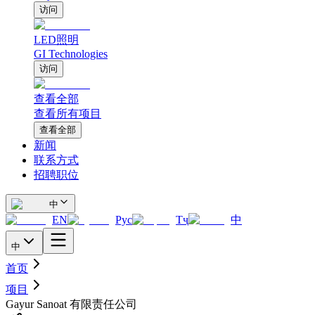
访问
LED照明
GI Technologies
访问
查看全部
查看所有项目
查看全部
新闻
联系方式
招聘职位
中
EN
Рус
Тҷ
中
中
首页
项目
Gayur Sanoat 有限责任公司