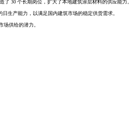
，并创造了 30 个长期岗位，扩大了本地建筑涂层材料的供应能力。
高的日生产能力，以满足国内建筑市场的稳定供货需求。
大市场供给的潜力。