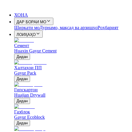
ХОНА
ДАР БОРАИ МО
Ширкати мо
Дурнамо, мақсад ва арзишҳо
Роҳбарият
ЛОИҲАҲО
Семент
Huaxin Gayur Cement
Дидан
Халтаҳои ПП
Gayur Pack
Дидан
Гипскартон
Huajian Drywall
Дидан
Газблок
Gayur Ecoblock
Дидан