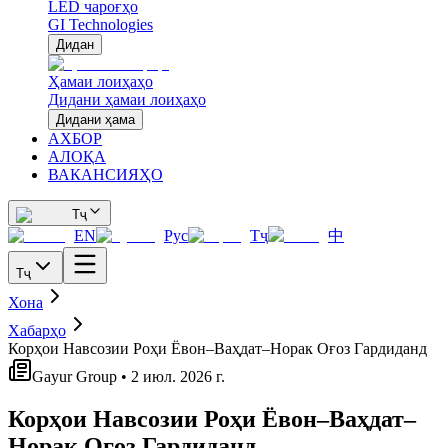
LED чароғҳо
GI Technologies
Дидан
Ҳамаи лоиҳаҳо
Дидани ҳамаи лоиҳаҳо
Дидани ҳама
АХБОР
АЛОҚА
ВАКАНСИЯҲО
Тҷ
EN
Рус
Тҷ
中
Тҷ
Хона
Хабарҳо
Корҳои Навсозии Роҳи Ёвон–Ваҳдат–Норак Оғоз Гардиданд
Gayur Group • 2 июл. 2026 г.
Корҳои Навсозии Роҳи Ёвон–Ваҳдат–
Норак Оғоз Гардиданд