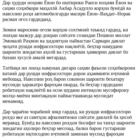
Дар ҳудуди ноҳияи Ёвон бо иштироки Раиси ноҳияи Ёвон ва
саҳми соҳибкори маҳаллӣ Акбар Асадулло корҳои бунёдӣ ва
навсозии роҳи автомобилгарди масири Ёвон–Ваҳдат–Норак
расман оғоз гардиданд.
Зимни маросими оғози корҳои сохтмонӣ таъкид гардид, ки
лоиҳаи мазкур дар доираи сиёсати созандаи Пешвои миллат
Эмомалӣ Раҳмон ва ҳидоятҳои пайвастаи Сарвари давлат
ҷиҳати рушди инфрасохтори нақлиётӣ, беҳтар намудани
шароити зиндагии аҳолӣ ва густариши ҳамкории давлат бо
бахши хусусӣ амалӣ мегардад.
Татбиқи ин лоиҳа намунаи дигари саҳми фаъоли соҳибкорони
ватанӣ дар рушди инфрасохтори дорои аҳаммияти иҷтимоӣ
мебошад. Навсозии роҳ барои сокинон шароити бехатару
мусоиди ҳаракатро фароҳам оварда, ба беҳтар гардидани
робитаҳои нақлиётӣ ва осон шудани интиқоли мусофирону
молҳо миёни минтақаҳои пайвастшаванда мусоидат
менамояд.
Дар ҷараёни чорабинӣ зикр гардид, ки рушди инфрасохтори
роҳҳо яке аз самтҳои афзалиятноки сиёсати давлатӣ ба ҳисоб
меравад. Бунёд ва навсозии роҳҳои босифат на танҳо шароити
зиндагии аҳолиро беҳтар месозад, балки барои густариши
робитаҳои иқтисодию иҷтимоӣ заминаи мусоид фароҳам