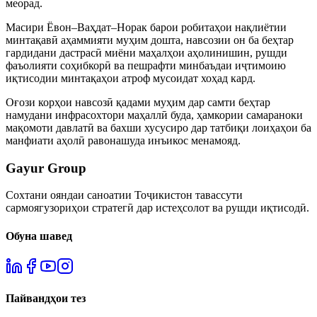
меорад.
Масири Ёвон–Ваҳдат–Норак барои робитаҳои нақлиётии
минтақавӣ аҳаммияти муҳим дошта, навсозии он ба беҳтар
гардидани дастрасӣ миёни маҳалҳои аҳолинишин, рушди
фаъолияти соҳибкорӣ ва пешрафти минбаъдаи иҷтимоию
иқтисодии минтақаҳои атроф мусоидат хоҳад кард.
Оғози корҳои навсозӣ қадами муҳим дар самти беҳтар
намудани инфрасохтори маҳаллӣ буда, ҳамкории самараноки
мақомоти давлатӣ ва бахши хусусиро дар татбиқи лоиҳаҳои ба
манфиати аҳолӣ равонашуда инъикос менамояд.
Gayur Group
Сохтани ояндаи саноатии Тоҷикистон тавассути
сармоягузориҳои стратегӣ дар истеҳсолот ва рушди иқтисодӣ.
Обуна шавед
Пайвандҳои тез