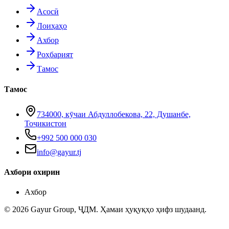
Асосӣ
Лоиҳаҳо
Ахбор
Роҳбарият
Тамос
Тамос
734000, кӯчаи Абдуллобекова, 22, Душанбе,
Тоҷикистон
+992 500 000 030
info@gayur.tj
Ахбори охирин
Ахбор
© 2026 Gayur Group, ҶДМ. Ҳамаи ҳуқуқҳо ҳифз шудаанд.