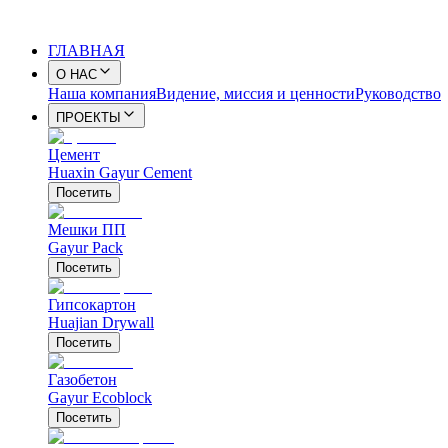
ГЛАВНАЯ
О НАС
Наша компания
Видение, миссия и ценности
Руководство
ПРОЕКТЫ
Цемент
Huaxin Gayur Cement
Посетить
Мешки ПП
Gayur Pack
Посетить
Гипсокартон
Huajian Drywall
Посетить
Газобетон
Gayur Ecoblock
Посетить