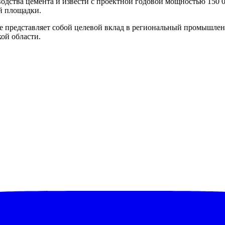
дства цемента и извести с проектной годовой мощностью 150 00
й площадки.
е представляет собой целевой вклад в региональный промышлен
ой области.